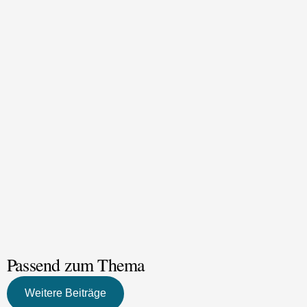
hallo@fremdewerdenfreunde.at
unseren
sozialen Netzwerken
Passend zum Thema
Weitere Beiträge