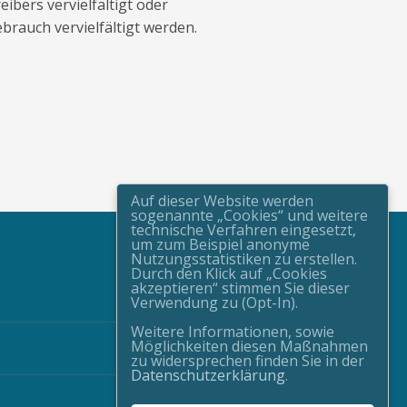
ibers vervielfältigt oder
brauch vervielfältigt werden.
Auf dieser Website werden
sogenannte „Cookies“ und weitere
technische Verfahren eingesetzt,
um zum Beispiel anonyme
Nutzungsstatistiken zu erstellen.
Durch den Klick auf „Cookies
akzeptieren“ stimmen Sie dieser
Verwendung zu (Opt-In).
Weitere Informationen, sowie
Möglichkeiten diesen Maßnahmen
zu widersprechen finden Sie in der
Datenschutzerklärung
.