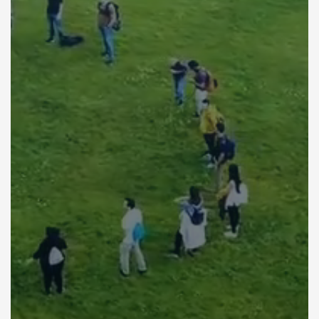
2
3
8
5
0
1
4
7
4
1
5
6
3
2
6
5
2
3
7