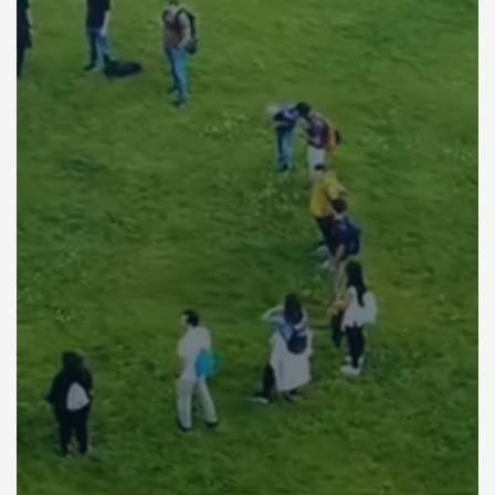
2
3
8
5
0
1
4
7
4
1
5
6
3
2
6
5
2
3
7