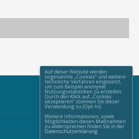
Auf dieser Website werden
sogenannte „Cookies“ und weitere
technische Verfahren eingesetzt,
um zum Beispiel anonyme
Nutzungsstatistiken zu erstellen.
Durch den Klick auf „Cookies
akzeptieren“ stimmen Sie dieser
Verwendung zu (Opt-In).
Weitere Informationen, sowie
Möglichkeiten diesen Maßnahmen
zu widersprechen finden Sie in der
Datenschutzerklärung
.