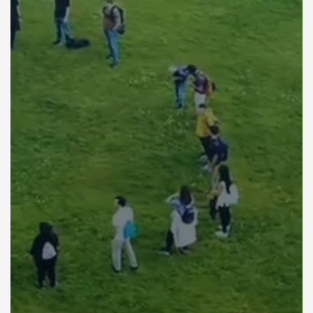
2
3
8
5
0
1
4
7
4
1
5
6
3
2
6
5
2
3
7