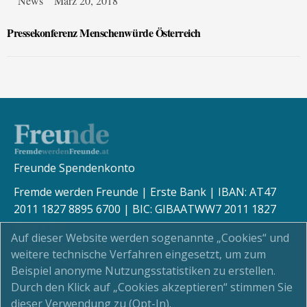
News
März 20, 2018
Pressekonferenz Menschenwürde Österreich
Freunde Spendenkonto
Fremde werden Freunde | Erste Bank | IBAN: AT47
2011 1827 8895 6700 | BIC: GIBAATWW7 2011 1827
8895 6700
Auf dieser Website werden sogenannte „Cookies“ und
weitere technische Verfahren eingesetzt, um zum
Beispiel anonyme Nutzungsstatistiken zu erstellen.
Durch den Klick auf „Cookies akzeptieren“ stimmen Sie
Kinderschutz
dieser Verwendung zu (Opt-In).