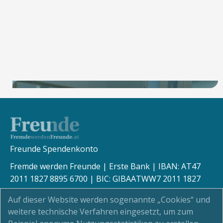
Freunde Spendenkonto
Fremde werden Freunde | Erste Bank | IBAN: AT47
Bleib am Puls unserer Community
2011 1827 8895 6700 | BIC: GIBAATWW7 2011 1827
Jetzt zum Newsletter anmelden!
8895 6700
Auf dieser Website werden sogenannte „Cookies“ und
Jetzt Anmelden
weitere technische Verfahren eingesetzt, um zum