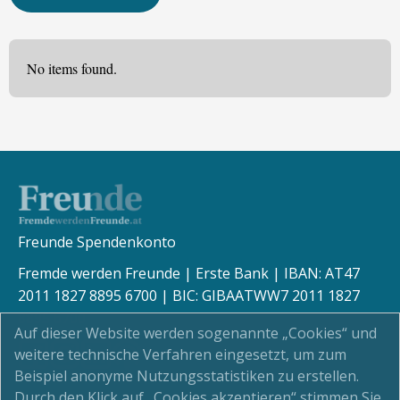
No items found.
Freunde Spendenkonto
Fremde werden Freunde | Erste Bank | IBAN: AT47
2011 1827 8895 6700 | BIC: GIBAATWW7 2011 1827
8895 6700
Auf dieser Website werden sogenannte „Cookies“ und
weitere technische Verfahren eingesetzt, um zum
Beispiel anonyme Nutzungsstatistiken zu erstellen.
Durch den Klick auf „Cookies akzeptieren“ stimmen Sie
Kinderschutz